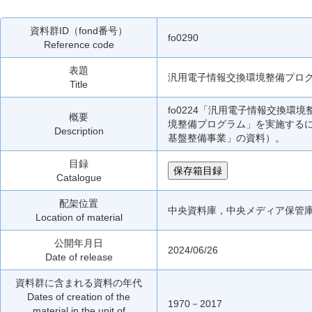
資料群ID（fond番号）
fo0290
Reference code
表題
汎用電子情報交換環境整備プロ
Title
fo0224「汎用電子情報交換
概要
境整備プログラム」を実施するに
Description
基盤整備事業」の資料）。
目録
保存箱目録
Catalogue
配架位置
中央資料庫，中央メディア保管
Location of material
公開年月日
2024/06/26
Date of release
資料群に含まれる資料の年代
Dates of creation of the
1970－2017
material in the unit of