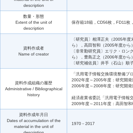
description
数量・形態
Extent of the unit of
保存箱18箱，CD56枚，FD11
description
〔研究員〕相澤正夫（2005年度
ら），高田智和（2005年度から
資料作成者
〔非常勤研究員〕エリク・ロング（
Name of creator
ら），豊島正之（2006年度から
〔研究補佐員〕井手（石山）順子
「汎用電子情報交換環境整備プ
2002年度～2005年度：研究
資料作成組織の履歴
2006年度～2008年度：研究
Administrative / Bibliographical
history
経済産業省委託「汎用電子情報
2009年度～2011年度：高田智
資料作成年月日
Dates of accumulation of the
1970－2017
material in the unit of
description